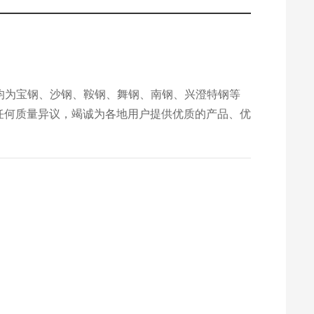
m
材料均为宝钢、沙钢、鞍钢、舞钢、南钢、兴澄特钢等
任何质量异议，竭诚为各地用户提供优质的产品、优