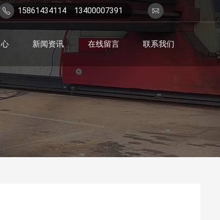
15861434114 13400007391
7
3
5
中心
新闻资讯
在线留言
联系我们
0
1
0
8
2
4
@
q
q.
c
o