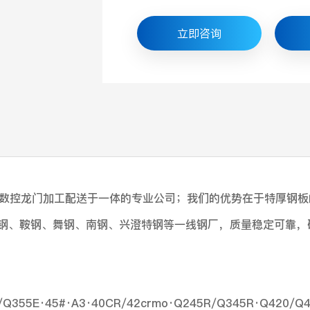
立即咨询
数控龙门加工配送于一体的专业公司；我们的优势在于特厚钢板
、沙钢、鞍钢、舞钢、南钢、兴澄特钢等一线钢厂，质量稳定可靠
355E·45#·A3·40CR/42crmo·Q245R/Q345R·Q420/Q