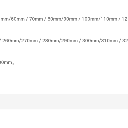
/60mm／70mm／80mm/90mm／100mm/110mm／120
／260mm/270mm／280mm/290mm／300mm/310mm／32
800mm。